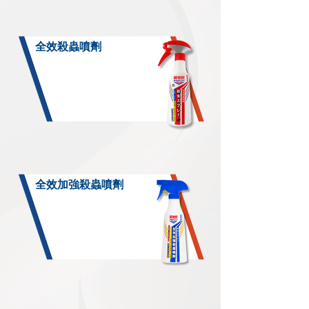
全效殺蟲噴劑
全效加強殺蟲噴劑