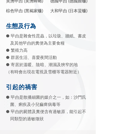
美洲曱甴 (美洲蟑螂)
德國曱甴 (德國姬蠊)
棕色曱甴 (黑褐家蠊)
大和曱甴 (日本蜚蠊)
生態及行為
● 曱甴是雜食性昆蟲，以垃圾、牆紙、書皮
及其他曱甴的糞便為主要食糧
● 繁殖力高
● 群居生活、喜愛夜間活動
● 寄居於溫暖、陰暗、潮濕及狹窄的地
（有時會出現在電視及雪櫃等電器附近）
引起的禍害
● 曱甴是散播細菌的媒介之一，如：沙門氏
菌、痢
疾及小兒痲痺病毒等
● 曱甴的屍體及糞便含有過敏原，能引起不
同類型的過敏徵狀