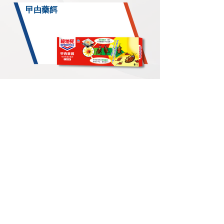
曱甴藥餌
強效曱甴藥餌
點必殺 殺蟑螂凝膠