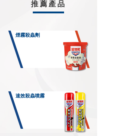
​推薦產品
煙霧殺蟲劑
速效殺蟲噴霧