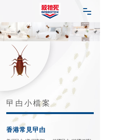
曱甴小檔案
香港常見曱甴