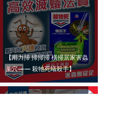
【用力掃 掃掃掃 橫掃居家害蟲
巢穴—— 殺牠死蟻殺手】