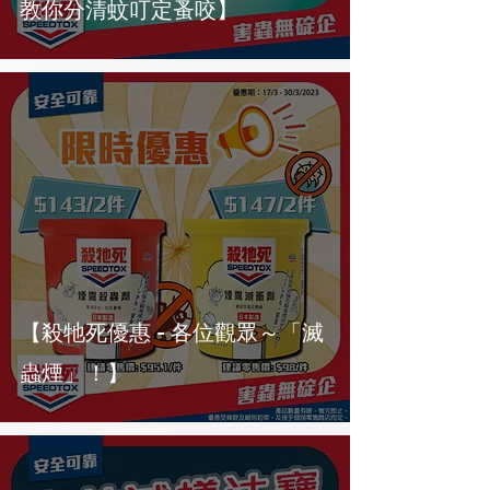
教你分清蚊叮定蚤咬】
【殺牠死優惠 - 各位觀眾～「滅
蟲煙」！】