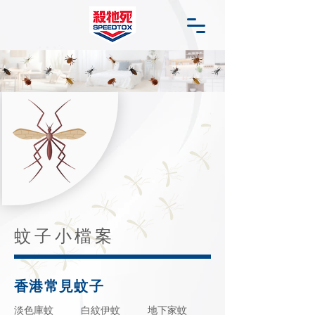
蚊子小檔案
香港常見蚊子
淡色庫蚊
白紋伊蚊
地下家蚊