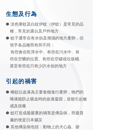
生態及行為
● 淡色庫蚊及白紋伊蚊（伊蚊）是常見的品
種，常見於露台及戶外地方
● 蚊子通常在有水份及潮濕的地方產卵，但
視乎各品種而有所不同：
有些會在乾淨水中、有些在污水中、有
些
在空曠的位置、有些在空罐或垃圾桶、
甚至
有些在只有少許水份的地方
引起的禍害
● 雌蚊以血液為主要食糧進行產卵，牠們的
唾液能防止吸血時的血液凝固，並能引起敏
感及痕癢
● 蚊叮造成最嚴重的禍害是傳染病，而最普
遍的便是日本腦災
● 其他傳染病包括：動物上的犬心蟲、瘧