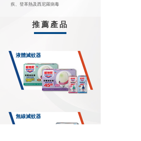
疾、登革熱及西尼羅病毒
​推薦產品
液體滅蚊器
無線滅蚊器