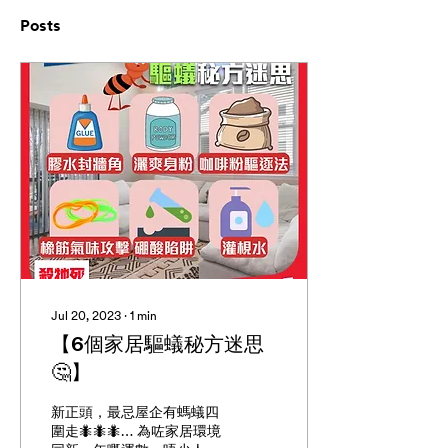
Posts
Jul 20, 2023
∙
1
min
【6個家居驅蟻秘方迷思
🤔】
新正頭，最忌屋企有螞蟻四
圍走🐜🐜🐜… 為咗家居環境