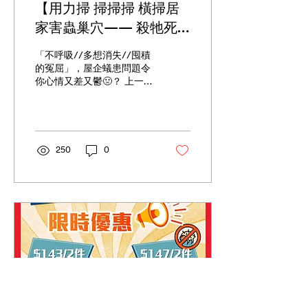
【用力掃 掃掃掃 橫掃居
家害蟲巢穴—— 殺牠死
蟻殺手】
「不呼吸//多想消失//囤積
的冤屈」，屋企蟻患問題令
你心情又差又鬱🤢？ 上一
集，小編解構過6種家居驅
蟻秘方嘅弊處～ 今集就等小
編為大家揭曉真正高效又方
便快捷嘅滅蟻法寶 —— 殺
牠死蟻殺手☠️！ 產品由日本
250
0
製造🇯🇵，利用工蟻會將食
物帶回巢穴，分配畀蟻后、
兵蟻同幼蟲嘅特性...