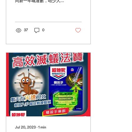
同新一年嘅運數，唔少人會
選擇用「祖傳秘方」驅蟲～
今次就等小編為大家盤點一
下6個家居驅蟻秘方迷思
🤔！ 1️⃣ 樹脂接合膠、膠帶
封死牆壁與地線罅隙🚫 秘
37
0
方：用樹脂接合膠或膠帶封
死牆角，阻擋螞蟻大軍進
境...
Jul 20, 2023
∙
1
min