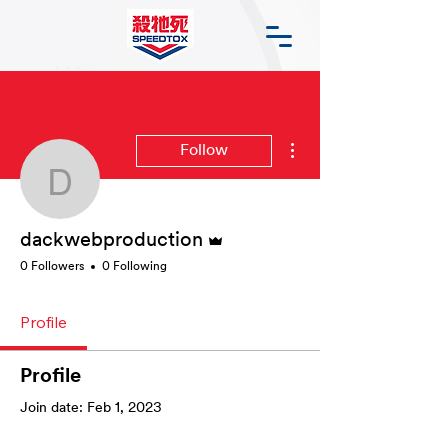
More actions
Follow
dackwebproduction
Admin
dackwebproduction
0 Followers
0 Following
Profile
Profile
Join date: Feb 1, 2023