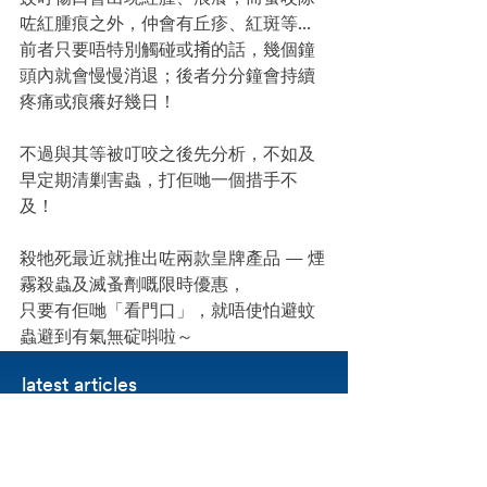
咗紅腫痕之外，仲會有丘疹、紅斑等...
前者只要唔特別觸碰或𢯎的話，幾個鐘
頭內就會慢慢消退；後者分分鐘會持續
疼痛或痕癢好幾日！
不過與其等被叮咬之後先分析，不如及
早定期清剿害蟲，打佢哋一個措手不
及！
殺牠死最近就推出咗兩款皇牌產品 — 煙
霧殺蟲及滅蚤劑嘅限時優惠，
只要有佢哋「看門口」，就唔使怕避蚊
蟲避到有氣無碇唞啦～
latest articles