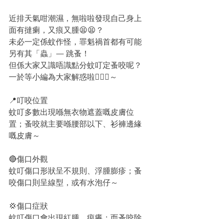
近排天氣咁潮濕，無啦啦發現自己身上
面有撻瘌，又痕又腫😫😫？
未必一定係蚊作怪，罪魁禍首都有可能
另有其「蟲」— 跳蚤！
但係大家又識唔識點分蚊叮定蚤咬呢？
一於等小編為大家解惑啦💁🏻‍♀️～
📍叮咬位置
蚊叮多數出現喺無衣物遮蓋嘅皮膚位
置；蚤咬就主要喺腰部以下、衫褲邊緣
嘅皮膚～
🔴傷口外觀
蚊叮傷口形狀呈不規則、浮腫膨疹；蚤
咬傷口則呈線型，或有水泡仔～
💢傷口症狀
蚊叮傷口會出現紅腫、痕癢；而蚤咬除